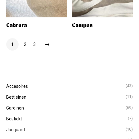
Cabrera
Campos
1
2
3
(43)
Accesoires
(11)
Bettleinen
(69)
Gardinen
(7)
Bestickt
(10)
Jacquard