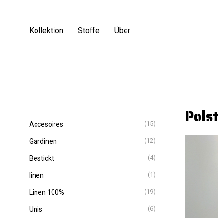
Kollektion
Stoffe
Über
Pols
(15)
Accesoires
(12)
Gardinen
(4)
Bestickt
(1)
linen
(19)
Linen 100%
(6)
Unis