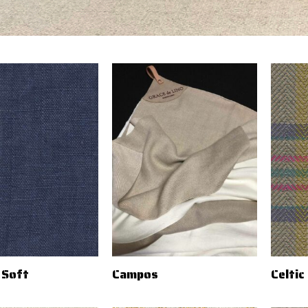
 Soft
Campos
Celtic