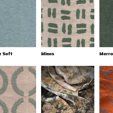
e Soft
Minos
Morro