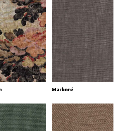
n
Marboré